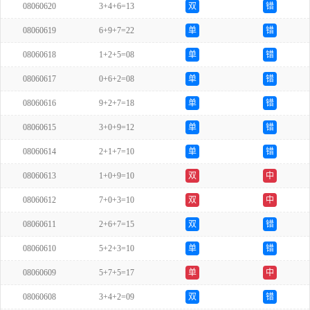
08060620
3+4+6=13
双
错
08060619
6+9+7=22
单
错
08060618
1+2+5=08
单
错
08060617
0+6+2=08
单
错
08060616
9+2+7=18
单
错
08060615
3+0+9=12
单
错
08060614
2+1+7=10
单
错
08060613
1+0+9=10
双
中
08060612
7+0+3=10
双
中
08060611
2+6+7=15
双
错
08060610
5+2+3=10
单
错
08060609
5+7+5=17
单
中
08060608
3+4+2=09
双
错