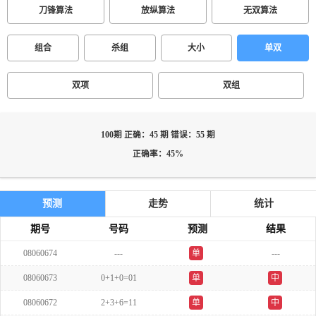
刀锋算法
放纵算法
无双算法
组合
杀组
大小
单双
双项
双组
100期 正确：45 期 错误：55 期
正确率：45%
预测
走势
统计
期号
号码
预测
结果
08060674
---
单
---
08060673
0+1+0=01
单
中
08060672
2+3+6=11
单
中