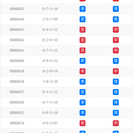
08060645
6+7+3=16
单
错
08060644
2+0+7=09
双
错
08060643
6+4+2=12
双
中
08060642
8+2+0=10
双
中
08060641
0+7+5=12
双
中
08060640
4+9+9=22
单
错
08060639
8+2+9=19
单
中
08060638
7+8+5=20
单
错
08060637
9+3+1=13
双
错
08060636
6+7+5=18
单
错
08060635
6+8+2=16
单
错
08060634
4+0+3=07
单
中