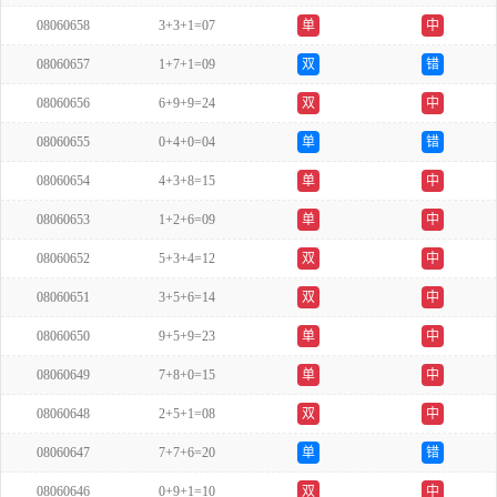
08060658
3+3+1=07
单
中
08060657
1+7+1=09
双
错
08060656
6+9+9=24
双
中
08060655
0+4+0=04
单
错
08060654
4+3+8=15
单
中
08060653
1+2+6=09
单
中
08060652
5+3+4=12
双
中
08060651
3+5+6=14
双
中
08060650
9+5+9=23
单
中
08060649
7+8+0=15
单
中
08060648
2+5+1=08
双
中
08060647
7+7+6=20
单
错
08060646
0+9+1=10
双
中