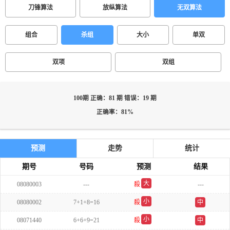
刀锋算法
放纵算法
无双算法
组合
杀组
大小
单双
双项
双组
100期 正确：81 期 错误：19 期
正确率：81%
预测
走势
统计
期号
号码
预测
结果
大
08080003
---
殺
---
单
小
08080002
7+1+8=16
殺
中
双
小
08071440
6+6+9=21
殺
中
双