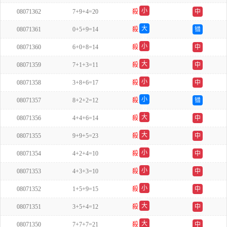
单
小
08071362
7+9+4=20
殺
中
双
大
08071361
0+5+9=14
殺
错
双
小
08071360
6+0+8=14
殺
中
单
大
08071359
7+1+3=11
殺
中
单
小
08071358
3+8+6=17
殺
中
单
小
08071357
8+2+2=12
殺
错
双
大
08071356
4+4+6=14
殺
中
单
大
08071355
9+9+5=23
殺
中
双
小
08071354
4+2+4=10
殺
中
单
小
08071353
4+3+3=10
殺
中
单
小
08071352
1+5+9=15
殺
中
单
大
08071351
3+5+4=12
殺
中
单
大
08071350
7+7+7=21
殺
中