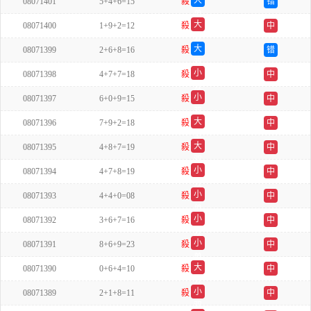
大
08071401
5+4+6=15
殺
错
单
大
08071400
1+9+2=12
殺
中
双
大
08071399
2+6+8=16
殺
错
双
小
08071398
4+7+7=18
殺
中
双
小
08071397
6+0+9=15
殺
中
双
大
08071396
7+9+2=18
殺
中
单
大
08071395
4+8+7=19
殺
中
双
小
08071394
4+7+8=19
殺
中
双
小
08071393
4+4+0=08
殺
中
单
小
08071392
3+6+7=16
殺
中
双
小
08071391
8+6+9=23
殺
中
单
大
08071390
0+6+4=10
殺
中
双
小
08071389
2+1+8=11
殺
中
双