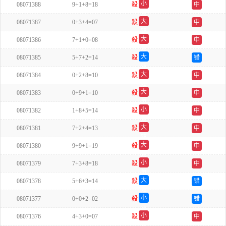
小
08071388
9+1+8=18
殺
中
双
大
08071387
0+3+4=07
殺
中
双
大
08071386
7+1+0=08
殺
中
双
大
08071385
5+7+2=14
殺
错
双
大
08071384
0+2+8=10
殺
中
双
大
08071383
0+9+1=10
殺
中
单
小
08071382
1+8+5=14
殺
中
双
大
08071381
7+2+4=13
殺
中
双
大
08071380
9+9+1=19
殺
中
双
小
08071379
7+3+8=18
殺
中
单
大
08071378
5+6+3=14
殺
错
双
小
08071377
0+0+2=02
殺
错
双
小
08071376
4+3+0=07
殺
中
双