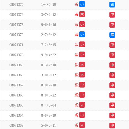
小
08071375
1+4+5=10
殺
错
双
大
08071374
3+7+2=12
殺
中
双
小
08071373
9+6+1=16
殺
中
双
小
08071372
2+7+3=12
殺
错
双
小
08071371
7+2+6=15
殺
中
单
小
08071370
9+9+4=22
殺
中
双
大
08071369
0+3+7=10
殺
中
双
大
08071368
3+0+9=12
殺
中
双
小
08071367
8+0+2=10
殺
中
单
小
08071366
8+8+6=22
殺
中
单
大
08071365
0+4+0=04
殺
中
双
小
08071364
8+8+3=19
殺
中
单
大
08071363
5+6+0=11
殺
中