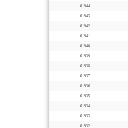
61944
61943
61942
61941
61940
61939
61938
61937
61936
61935
61934
61933
61932