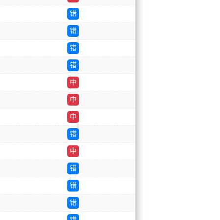
错
错
错
错
中
中
中
错
中
错
错
错
错