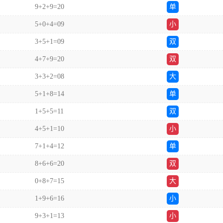
9+2+9=20
单
5+0+4=09
小
3+5+1=09
双
4+7+9=20
双
3+3+2=08
大
5+1+8=14
单
1+5+5=11
双
4+5+1=10
小
7+1+4=12
单
8+6+6=20
双
0+8+7=15
大
1+9+6=16
小
9+3+1=13
小