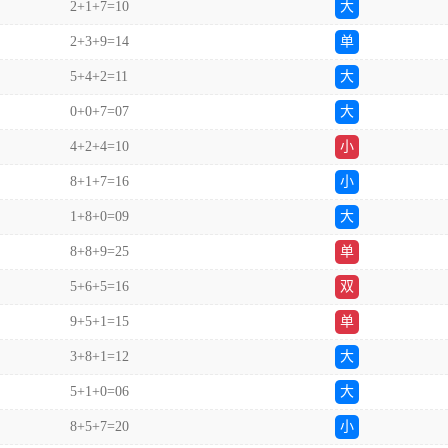
2+1+7=10
大
2+3+9=14
单
5+4+2=11
大
0+0+7=07
大
4+2+4=10
小
8+1+7=16
小
1+8+0=09
大
8+8+9=25
单
5+6+5=16
双
9+5+1=15
单
3+8+1=12
大
5+1+0=06
大
8+5+7=20
小