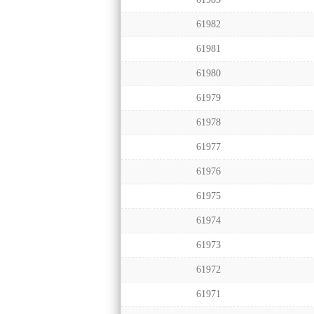
61982
61981
61980
61979
61978
61977
61976
61975
61974
61973
61972
61971