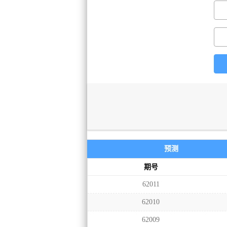
预测
期号
62011
62010
62009