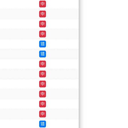
中
中
中
中
错
错
中
中
中
中
中
中
错