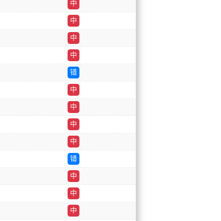
中
中
中
中
错
中
中
中
中
错
中
中
中