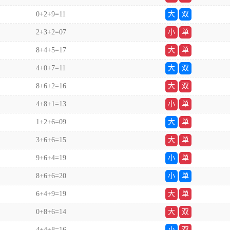
0+2+9=11
大
双
2+3+2=07
小
单
8+4+5=17
大
单
4+0+7=11
大
双
8+6+2=16
大
双
4+8+1=13
小
单
1+2+6=09
大
单
3+6+6=15
大
单
9+6+4=19
小
单
8+6+6=20
小
单
6+4+9=19
大
单
0+8+6=14
大
双
4+4+8=16
小
双