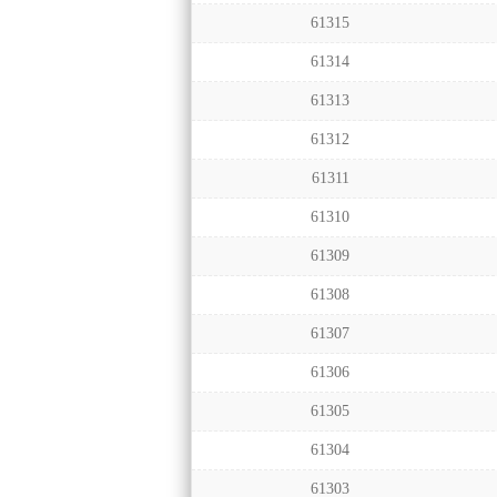
61315
61314
61313
61312
61311
61310
61309
61308
61307
61306
61305
61304
61303