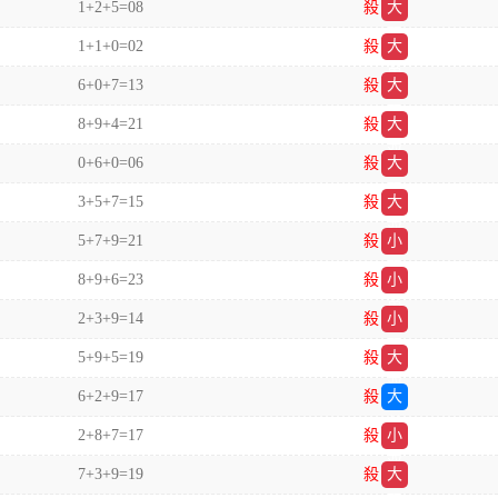
1+2+5=08
殺
大
双
1+1+0=02
殺
大
单
6+0+7=13
殺
大
双
8+9+4=21
殺
大
双
0+6+0=06
殺
大
双
3+5+7=15
殺
大
双
5+7+9=21
殺
小
双
8+9+6=23
殺
小
单
2+3+9=14
殺
小
双
5+9+5=19
殺
大
双
6+2+9=17
殺
大
单
2+8+7=17
殺
小
双
7+3+9=19
殺
大