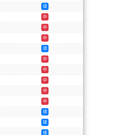
错
中
中
中
错
中
中
中
中
中
错
错
错