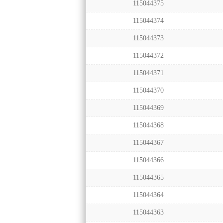
115044375
115044374
115044373
115044372
115044371
115044370
115044369
115044368
115044367
115044366
115044365
115044364
115044363