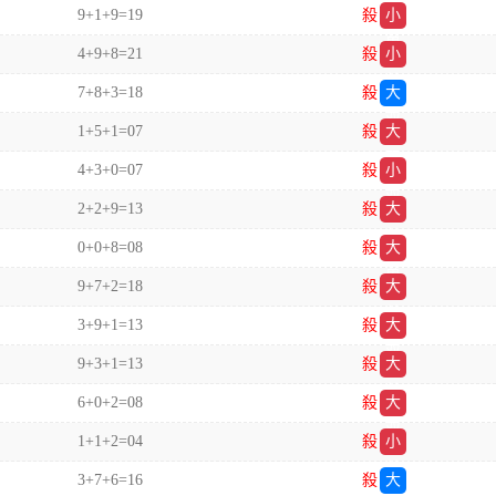
双
9+1+9=19
殺
小
单
4+9+8=21
殺
小
单
7+8+3=18
殺
大
双
1+5+1=07
殺
大
双
4+3+0=07
殺
小
双
2+2+9=13
殺
大
单
0+0+8=08
殺
大
单
9+7+2=18
殺
大
单
3+9+1=13
殺
大
双
9+3+1=13
殺
大
单
6+0+2=08
殺
大
双
1+1+2=04
殺
小
单
3+7+6=16
殺
大