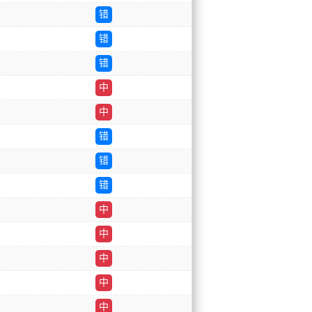
错
错
错
中
中
错
错
错
中
中
中
中
中