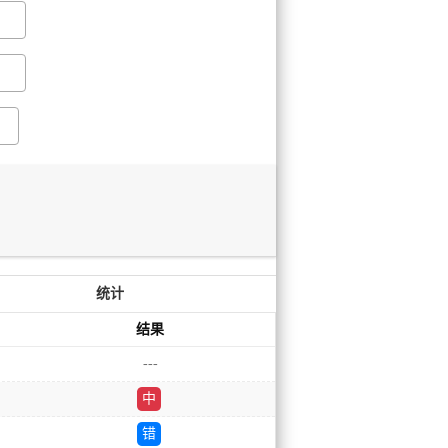
统计
结果
---
中
错