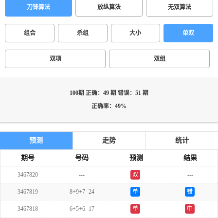
刀锋算法
放纵算法
无双算法
组合
杀组
大小
单双
双项
双组
100期 正确：49 期 错误：51 期
正确率：49%
预测
走势
统计
期号
号码
预测
结果
3467820
---
双
---
3467819
8+9+7=24
单
错
3467818
6+5+6=17
单
中