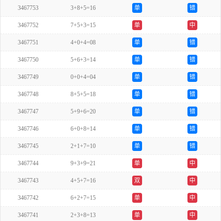
3467753
3+8+5=16
单
错
3467752
7+5+3=15
单
中
3467751
4+0+4=08
单
错
3467750
5+6+3=14
单
错
3467749
0+0+4=04
单
错
3467748
8+5+5=18
单
错
3467747
5+9+6=20
单
错
3467746
6+0+8=14
单
错
3467745
2+1+7=10
单
错
3467744
9+3+9=21
单
中
3467743
4+5+7=16
双
中
3467742
6+2+7=15
单
中
3467741
2+3+8=13
单
中