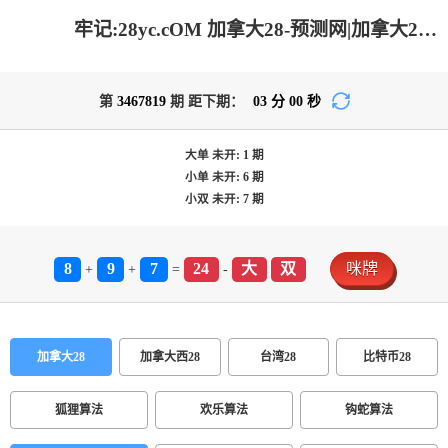
牢记:28yc.cOM 加拿大28-预测网|加拿大28在线预测网|加拿大pc在线|PC最新预测咪牌_极致火热优质的在线预测网站！
第
3467819
期 距下期：
03
分
00
秒
大单
未开:
1
期
小单
未开:
6
期
小双
未开:
7
期
8
9
7
24
大
双
咪牌
+
+
=
-
加拿大28
加拿大西28
台湾28
比特币28
狐狸算法
欢乐算法
钩蛇算法