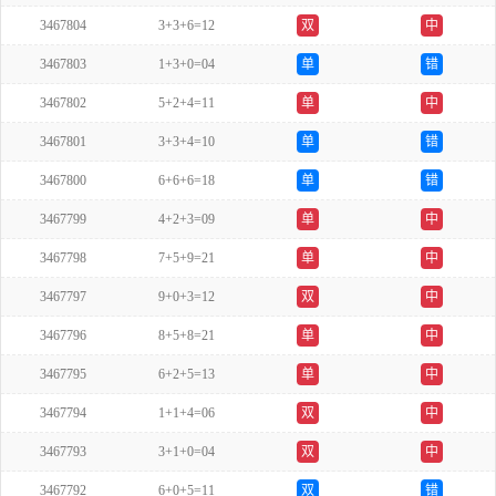
3467804
3+3+6=12
双
中
3467803
1+3+0=04
单
错
3467802
5+2+4=11
单
中
3467801
3+3+4=10
单
错
3467800
6+6+6=18
单
错
3467799
4+2+3=09
单
中
3467798
7+5+9=21
单
中
3467797
9+0+3=12
双
中
3467796
8+5+8=21
单
中
3467795
6+2+5=13
单
中
3467794
1+1+4=06
双
中
3467793
3+1+0=04
双
中
3467792
6+0+5=11
双
错