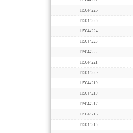
115044226
115044225
115044224
115044223
115044222
115044221
115044220
115044219
115044218
115044217
115044216
115044215