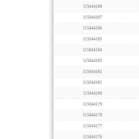
115044188
115044187
115044186
115044185
115044184
115044183
115044182
115044181
115044180
115044179
115044178
115044177
115044176