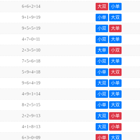
6+6+2=14
大双
小单
9+1+9=19
小单
大双
9+5+5=19
小双
大单
4+7+0=11
小双
大单
2+3+5=10
大单
小双
7+5+6=18
小双
大单
5+9+4=18
小单
大双
9+6+4=19
大双
小单
4+9+1=14
小双
大单
8+2+5=15
小单
大双
2+2+9=13
大双
小单
4+1+8=13
大双
小单
6+3+0=09
小单
大双