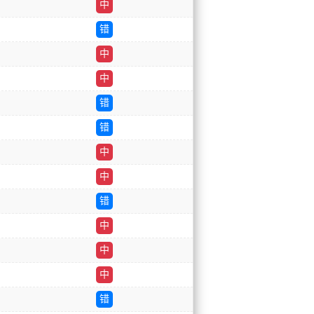
中
错
中
中
错
错
中
中
错
中
中
中
错