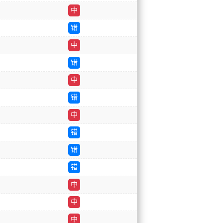
中
错
中
错
中
错
中
错
错
错
中
中
中