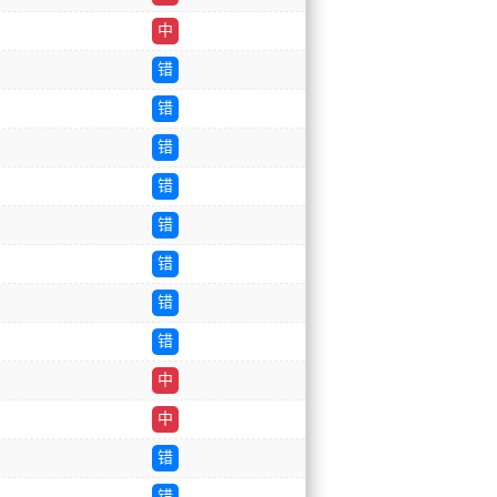
中
错
错
错
错
错
错
错
错
中
中
错
错