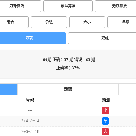
刀锋算法
放纵算法
无双算法
组合
杀组
大小
单双
双项
双组
100期 正确：37 期 错误：63 期
正确率：37%
走势
号码
预测
---
小
2+4+8=14
单
7+6+5=18
大