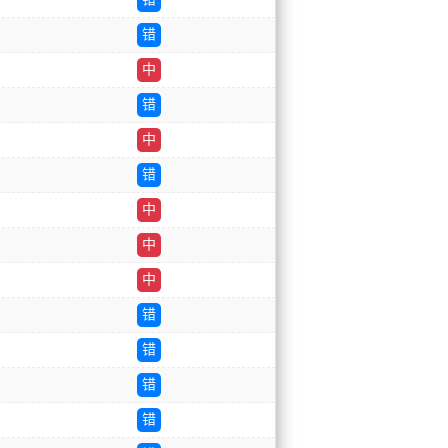
错
中
错
中
错
中
中
中
错
错
错
错