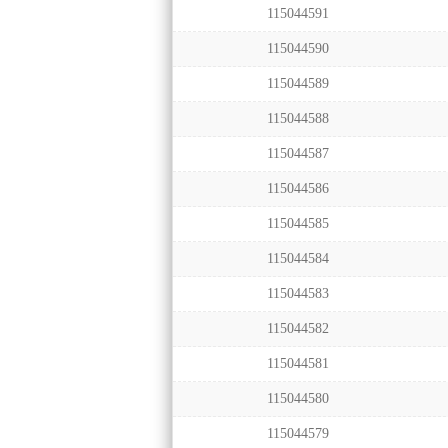
115044591
115044590
115044589
115044588
115044587
115044586
115044585
115044584
115044583
115044582
115044581
115044580
115044579