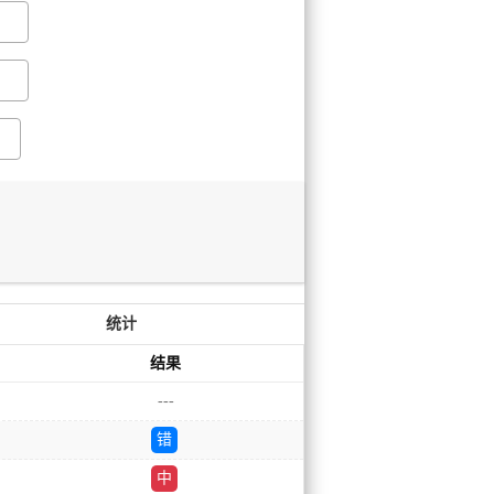
统计
结果
---
错
中