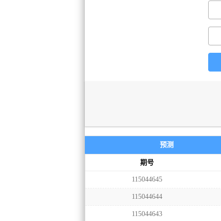
预测
期号
115044645
115044644
115044643