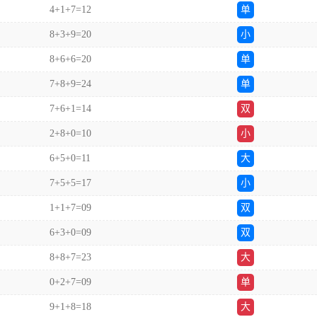
4+1+7=12
单
8+3+9=20
小
8+6+6=20
单
7+8+9=24
单
7+6+1=14
双
2+8+0=10
小
6+5+0=11
大
7+5+5=17
小
1+1+7=09
双
6+3+0=09
双
8+8+7=23
大
0+2+7=09
单
9+1+8=18
大